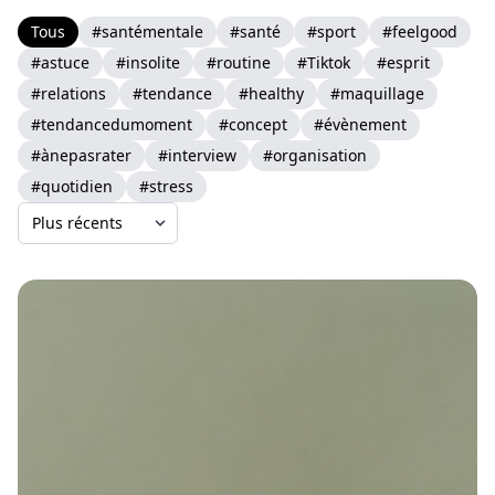
Tous
#santémentale
#santé
#sport
#feelgood
#astuce
#insolite
#routine
#Tiktok
#esprit
#relations
#tendance
#healthy
#maquillage
#tendancedumoment
#concept
#évènement
#ànepasrater
#interview
#organisation
#quotidien
#stress