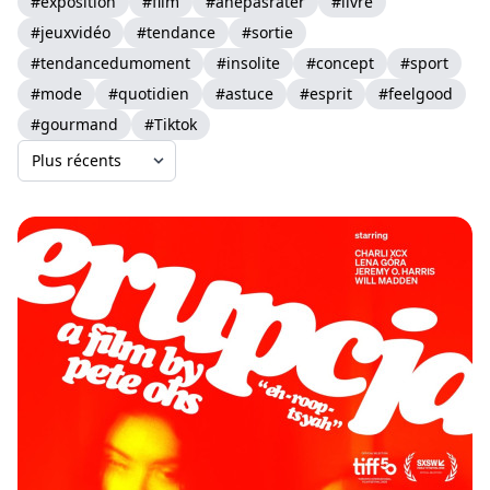
#exposition
#film
#ànepasrater
#livre
#jeuxvidéo
#tendance
#sortie
#tendancedumoment
#insolite
#concept
#sport
#mode
#quotidien
#astuce
#esprit
#feelgood
#gourmand
#Tiktok