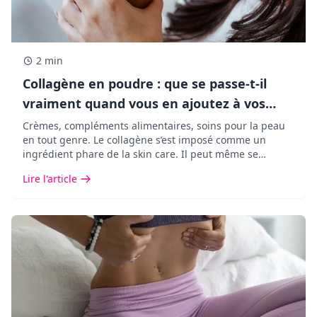
2 min
Collagène en poudre : que se passe-t-il
vraiment quand vous en ajoutez à vos
boissons ?
Crèmes, compléments alimentaires, soins pour la peau
en tout genre. Le collagène s’est imposé comme un
ingrédient phare de la skin care. Il peut même se
retrouver dans vos cafés ou vos matchas.
Lire l'article