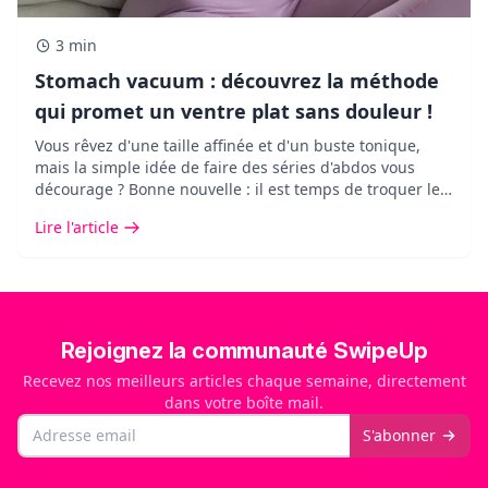
3 min
Stomach vacuum : découvrez la méthode
qui promet un ventre plat sans douleur !
Vous rêvez d'une taille affinée et d'un buste tonique,
mais la simple idée de faire des séries d'abdos vous
décourage ? Bonne nouvelle : il est temps de troquer les
exercices abdominaux agressifs contre une méthode
Lire l'article
douce, redoutablement efficace et validée par la science
: le stomach vacuum.&nbsp;
Rejoignez la communauté SwipeUp
Recevez nos meilleurs articles chaque semaine, directement
dans votre boîte mail.
Email
S'abonner