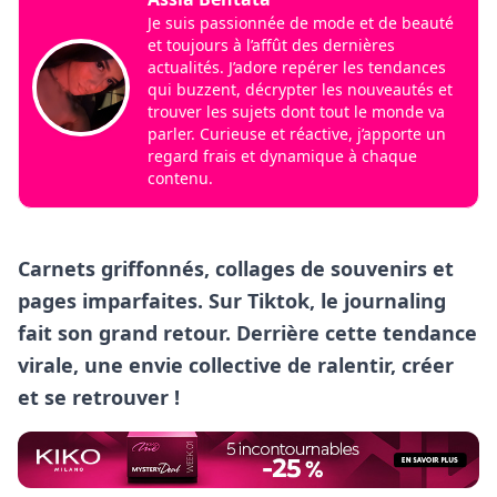
Je suis passionnée de mode et de beauté
et toujours à l’affût des dernières
actualités. J’adore repérer les tendances
qui buzzent, décrypter les nouveautés et
trouver les sujets dont tout le monde va
parler. Curieuse et réactive, j’apporte un
regard frais et dynamique à chaque
contenu.
Carnets griffonnés, collages de souvenirs et
pages imparfaites. Sur Tiktok, le journaling
fait son grand retour. Derrière cette tendance
virale, une envie collective de ralentir, créer
et se retrouver !