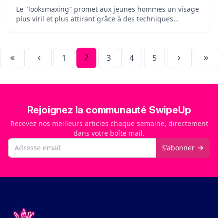
Le "looksmaxing" promet aux jeunes hommes un visage
plus viril et plus attirant grâce à des techniques
controversées. Entre pression esthétique, dérives
masculinistes et risques pour la santé, la tendance
inquiète.
2
1
3
4
5
Rejoignez la communauté SwipeUp
Recevez nos meilleurs articles chaque semaine, directement
dans votre boîte mail.
Email
S'abonner