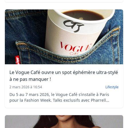
groove, influences latines et soul Motown, porté par le
single “I Just Might” et une tournée événement en 2026.
Le Vogue Café ouvre un spot éphémère ultra-stylé
à ne pas manquer !
2 mars 2026 à 16:54
Lifestyle
Du 5 au 7 mars 2026, le Vogue Café s’installe à Paris
pour la Fashion Week. Talks exclusifs avec Pharrell
Williams et Baz Luhrmann, coffee-to-go signé Château
Voltaire et culture mode au programme.