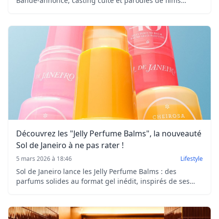
Bande-annonce, casting culte et parodies de films
d’horreur : la saga comique revient plus irrévérencieuse
que jamais.
Découvrez les "Jelly Perfume Balms", la nouveauté
Sol de Janeiro à ne pas rater !
5 mars 2026 à 18:46
Lifestyle
Sol de Janeiro lance les Jelly Perfume Balms : des
parfums solides au format gel inédit, inspirés de ses
brumes iconiques.