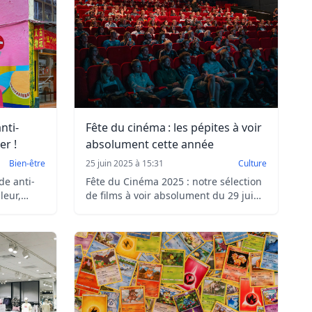
nti-
Fête du cinéma : les pépites à voir
er !
absolument cette année
Bien-être
25 juin 2025 à 15:31
Culture
de anti-
Fête du Cinéma 2025 : notre sélection
leur,
de films à voir absolument du 29 juin
e
au 2 juillet, entre thrillers, animations
d’hui !
et blockbusters à 5 € la séance.