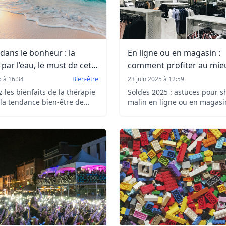
dans le bonheur : la
En ligne ou en magasin :
 par l’eau, le must de cet
comment profiter au mie
soldes ?
5 à 16:34
Bien-être
23 juin 2025 à 12:59
 les bienfaits de la thérapie
Soldes 2025 : astuces pour 
, la tendance bien-être de
malin en ligne ou en magasi
, rivière, bains froids ou
rapidité et essayage pour pro
n : reconnectez-vous à vous-
meilleures affaires sans stre
achats impulsifs.