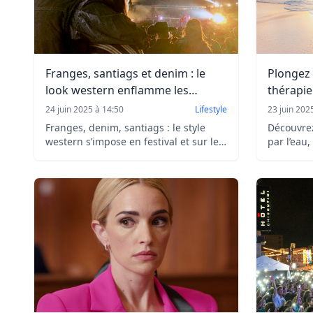
Franges, santiags et denim : le
Plongez 
look western enflamme les
thérapie
festivals
été !
24 juin 2025 à 14:50
Lifestyle
23 juin 202
Franges, denim, santiags : le style
Découvrez
western s’impose en festival et sur les
par l’eau
réseaux. Décryptage d’une tendance
l’été. Mer
mode aussi pop que virale.
flottaiso
même.