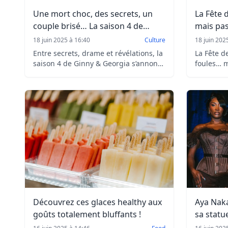
Une mort choc, des secrets, un
La Fête 
couple brisé… La saison 4 de
mais pas
Ginny & Georgia s’annonce
18 juin 2025 à 16:40
Culture
18 juin 202
explosive
Entre secrets, drame et révélations, la
La Fête d
saison 4 de Ginny & Georgia s’annonce
foules… m
explosive. Voici tout ce qu’on sait (et
Découvre
devine) après la saison 3.
piègent l
billets p
gratuit.
Découvrez ces glaces healthy aux
Aya Nak
goûts totalement bluffants !
sa statu
fans !