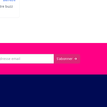
Bien-être
tre buzz
l séduit
t-il
 point
il
S'abonner