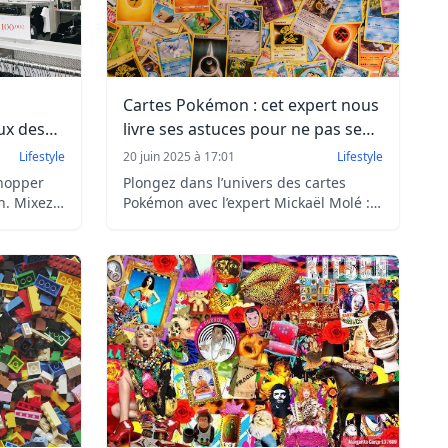
Cartes Pokémon : cet expert nous
ux des
livre ses astuces pour ne pas se
faire arnaquer
Lifestyle
20 juin 2025 à 17:01
Lifestyle
shopper
Plongez dans l’univers des cartes
n. Mixez
Pokémon avec l’expert Mickaël Molé :
fiter des
conseils pour éviter les contrefaçons,
ss ni
astuces d’authentification, anecdotes
rares et perspectives sur l’avenir du
marché.