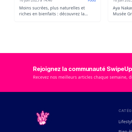
16 juin 2025 à 14:46
Food
16 juin 202
Moins sucrées, plus naturelles et
Aya Nakam
riches en bienfaits : découvrez la
Musée Gr
nouvelle tendance des glaces healthy,
artistiqu
entre gourmandise, bien-être et
et réacti
recettes maison.
les coulis
parler.
Rejoignez la communauté SwipeU
Recevez nos meilleurs articles chaque semaine, d
CATÉG
Lifesty
Bien-ê