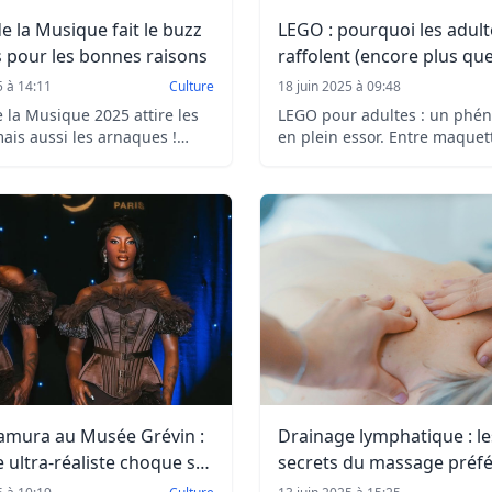
de la Musique fait le buzz
LEGO : pourquoi les adult
 pour les bonnes raisons
raffolent (encore plus que
enfants) ?
5 à 14:11
Culture
18 juin 2025 à 09:48
e la Musique 2025 attire les
LEGO pour adultes : un ph
ais aussi les arnaques !
en plein essor. Entre maquet
z comment des escrocs
techniques, décoration desig
es touristes avec de faux
collection vintage, les LEGO
our un événement pourtant
s’imposent comme un loisir c
tendance et intergénérationn
amura au Musée Grévin :
Drainage lymphatique : le
e ultra-réaliste choque ses
secrets du massage préfé
stars