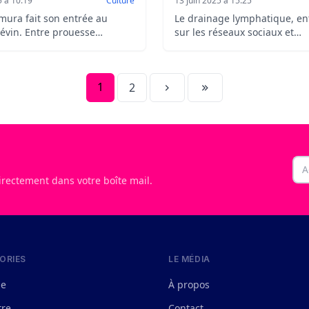
5 à 10:19
Culture
13 juin 2025 à 15:25
ura fait son entrée au
Le drainage lymphatique, en
évin. Entre prouesse
sur les réseaux sociaux et
e, reconnaissance culturelle
engouement des célébrités, i
ons contrastées, découvrez
pour ses effets detox. Mais es
ses d’une statue qui fait
vraiment efficace ? On fait le
1
2
avec l’avis d’experts.
p
Ema
irectement dans votre boîte mail.
ORIES
LE MÉDIA
le
À propos
tre
Contact