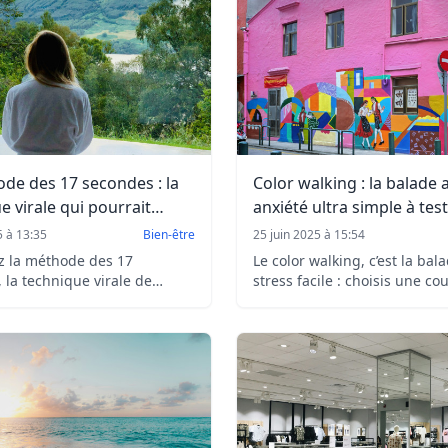
de des 17 secondes : la
Color walking : la balade a
e virale qui pourrait
anxiété ultra simple à test
votre vie en un clin d'œil
5 à 13:35
Bien-être
25 juin 2025 à 15:54
z la méthode des 17
Le color walking, c’est la bala
 la technique virale de
stress facile : choisis une cou
tion qui promet de
marche et laisse ton esprit s
r votre vie en un clin d'œil.
détendre. À tester dès aujour
 ou vraie clé ?