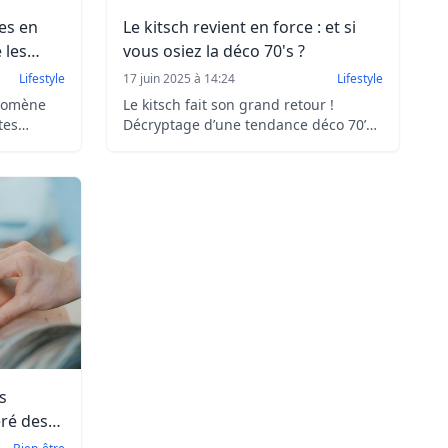
es en
Le kitsch revient en force : et si
 les
vous osiez la déco 70's ?
Lifestyle
17 juin 2025 à 14:24
Lifestyle
énomène
Le kitsch fait son grand retour !
tes
Décryptage d’une tendance déco 70’s
n et
assumée et revisitée. Designers,
objets culte, influenceurs : plongez
réatif
dans l’esthétique néo-kitsch qui
el.
envahit nos intérieurs.
s
ré des