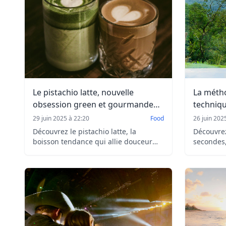
Le pistachio latte, nouvelle
La métho
obsession green et gourmande
techniqu
de l’été
changer 
29 juin 2025 à 22:20
Food
26 juin 202
Découvrez le pistachio latte, la
Découvre
boisson tendance qui allie douceur
secondes,
crémeuse et saveur légèrement
visualisa
fruitée. Parfait pour une pause
transforme
gourmande et originale à tout
Effet buzz
moment de la journée !