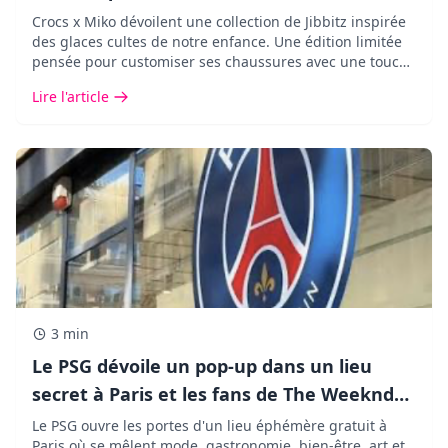
Crocs x Miko dévoilent une collection de Jibbitz inspirée
des glaces cultes de notre enfance. Une édition limitée
pensée pour customiser ses chaussures avec une touche
pop, fun et ultra nostalgique.
Lire l'article
3 min
Le PSG dévoile un pop-up dans un lieu
secret à Paris et les fans de The Weeknd
vont adorer !
Le PSG ouvre les portes d'un lieu éphémère gratuit à
Paris où se mêlent mode, gastronomie, bien-être, art et