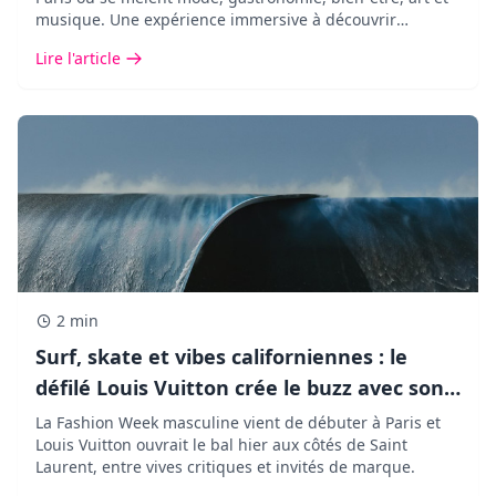
musique. Une expérience immersive à découvrir
pendant seulement cinq jours.
Lire l'article
2 min
Surf, skate et vibes californiennes : le
défilé Louis Vuitton crée le buzz avec son
décor XXL !
La Fashion Week masculine vient de débuter à Paris et
Louis Vuitton ouvrait le bal hier aux côtés de Saint
Laurent, entre vives critiques et invités de marque.