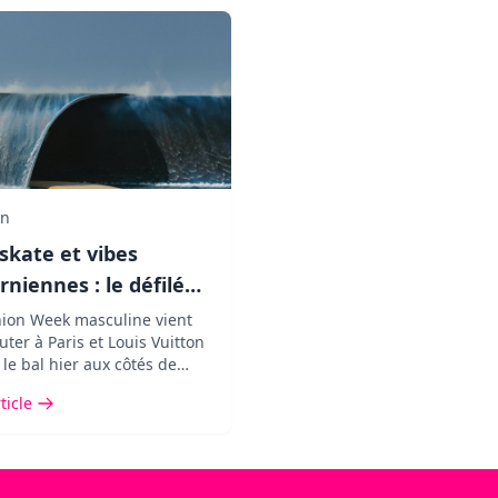
in
 skate et vibes
orniennes : le défilé
 Vuitton crée le buzz
hion Week masculine vient
ter à Paris et Louis Vuitton
son décor XXL !
 le bal hier aux côtés de
aurent, entre vives critiques
rticle
tés de marque.