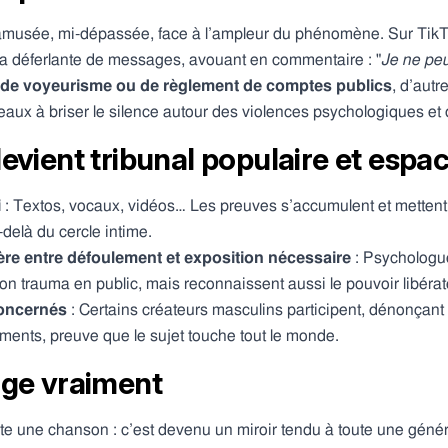
amusée, mi-dépassée, face à l’ampleur du phénomène. Sur TikTo
 la déferlante de messages, avouant en commentaire : "
Je ne peu
 de voyeurisme ou de règlement de comptes publics
, d’autr
éseaux à briser le silence autour des violences psychologiques et
vient tribunal populaire et espac
i
: Textos, vocaux, vidéos… Les preuves s’accumulent et mettent
delà du cercle intime.
ière entre défoulement et exposition nécessaire
: Psychologue
son trauma en public, mais reconnaissent aussi le pouvoir libérat
oncernés
: Certains créateurs masculins participent, dénonçant 
ments, preuve que le sujet touche tout le monde.
ge vraiment
ste une chanson : c’est devenu un miroir tendu à toute une géné