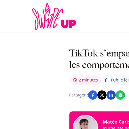
TikTok s’empar
les comporteme
2 minutes
Publié le
Partager :
Matéo Caris
Journaliste p