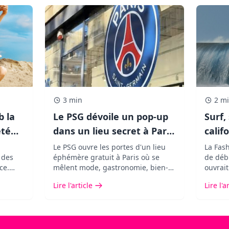
3 min
2 m
b la
Le PSG dévoile un pop-up
Surf,
été
dans un lieu secret à Paris
calif
et les fans de The Weeknd
Louis
Le PSG ouvre les portes d'un lieu
La Fas
e des
éphémère gratuit à Paris où se
de débu
vont adorer !
avec 
ce.
mêlent mode, gastronomie, bien-
ouvrait
pour
être, art et musique. Une
Saint L
Lire l'article
Lire l'a
avec
expérience immersive à découvrir
et invi
pendant seulement cinq jours.