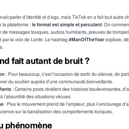
vait parler d’identité et d’ego, mais TikTok en a fait tout autre 
r la plateforme :
le format est simple et percutant
. On commence
n de messages toxiques, audios humiliants, preuves de tromper
é par la voix de Lorde. Le hashtag
#ManOfTheYear
explose, dép
s.
d fait autant de bruit ?
ion
: Pour beaucoup, c’est l’occasion de sortir du silence, de pa
uver du soutien auprès d’une communauté bienveillante.
iants
: Certains posts révèlent des histoires bouleversantes, d’
 à l’absurdité des situations vécues.
ge
: Plus le mouvement prend de l’ampleur, plus il encourage d’a
cience sur la banalisation des comportements toxiques.
 du phénomène