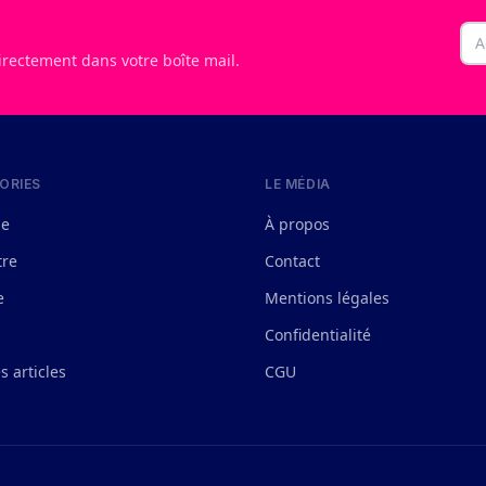
p
Ema
irectement dans votre boîte mail.
ORIES
LE MÉDIA
le
À propos
tre
Contact
e
Mentions légales
Confidentialité
s articles
CGU