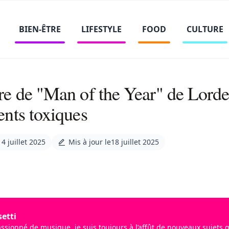
BIEN-ÊTRE
LIFESTYLE
FOOD
CULTURE
e de "Man of the Year" de Lorde
nts toxiques
14 juillet 2025
Mis à jour le
18 juillet 2025
etti
assionné de musique, je suis toujours à l’affût de nouveaux sujets 