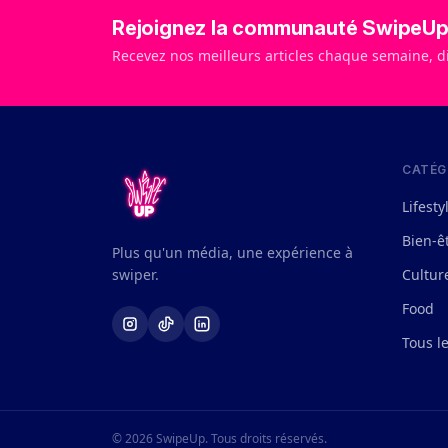
Rejoignez la communauté SwipeU
Recevez nos meilleurs articles chaque semaine, d
CATÉG
Lifesty
Bien-ê
Plus qu'un média, une expérience à
swiper.
Cultur
Food
Tous le
© 2026 SwipeUp. Tous droits réservés.