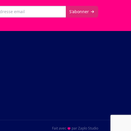
il
S'abonner
Fait avec
par
Zaplo Studio