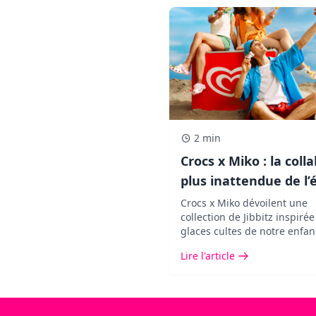
2 min
Crocs x Miko : la colla
plus inattendue de l’
qui transforme vos
Crocs x Miko dévoilent une
collection de Jibbitz inspiré
chaussures
glaces cultes de notre enfan
Une édition limitée pensée 
Lire l'article
customiser ses chaussures 
une touche pop, fun et ultra
nostalgique.