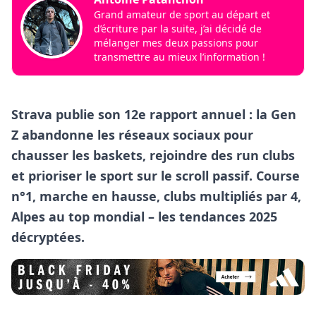
Grand amateur de sport au départ et
d’écriture par la suite, j’ai décidé de
mélanger mes deux passions pour
transmettre au mieux l’information !
Strava publie son 12e rapport annuel : la Gen
Z abandonne les réseaux sociaux pour
chausser les baskets, rejoindre des run clubs
et prioriser le sport sur le scroll passif. Course
n°1, marche en hausse, clubs multipliés par 4,
Alpes au top mondial – les tendances 2025
décryptées.