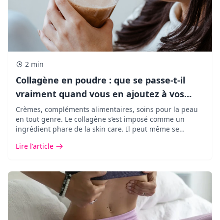
2 min
Collagène en poudre : que se passe-t-il
vraiment quand vous en ajoutez à vos
boissons ?
Crèmes, compléments alimentaires, soins pour la peau
en tout genre. Le collagène s’est imposé comme un
ingrédient phare de la skin care. Il peut même se
retrouver dans vos cafés ou vos matchas.
Lire l'article