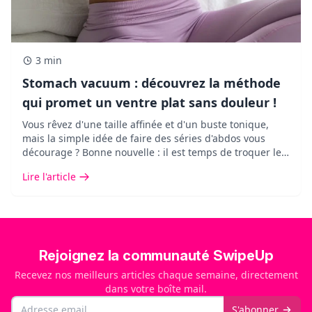
3 min
Stomach vacuum : découvrez la méthode
qui promet un ventre plat sans douleur !
Vous rêvez d'une taille affinée et d'un buste tonique,
mais la simple idée de faire des séries d'abdos vous
décourage ? Bonne nouvelle : il est temps de troquer les
exercices abdominaux agressifs contre une méthode
Lire l'article
douce, redoutablement efficace et validée par la science
: le stomach vacuum.&nbsp;
Rejoignez la communauté SwipeUp
Recevez nos meilleurs articles chaque semaine, directement
dans votre boîte mail.
Email
S'abonner