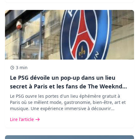
3 min
Le PSG dévoile un pop-up dans un lieu
secret à Paris et les fans de The Weeknd
vont adorer !
Le PSG ouvre les portes d'un lieu éphémère gratuit à
Paris où se mêlent mode, gastronomie, bien-être, art et
musique. Une expérience immersive à découvrir
pendant seulement cinq jours.
Lire l'article