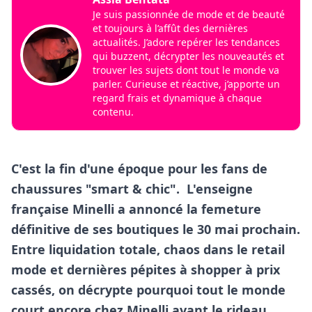
Je suis passionnée de mode et de beauté
et toujours à l’affût des dernières
actualités. J’adore repérer les tendances
qui buzzent, décrypter les nouveautés et
trouver les sujets dont tout le monde va
parler. Curieuse et réactive, j’apporte un
regard frais et dynamique à chaque
contenu.
C'est la fin d'une époque pour les fans de
chaussures "smart & chic". L'enseigne
française Minelli a annoncé la femeture
définitive de ses boutiques le 30 mai prochain.
Entre liquidation totale, chaos dans le retail
mode et dernières pépites à shopper à prix
cassés, on décrypte pourquoi tout le monde
court encore chez Minelli avant le rideau