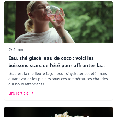
2 min
Eau, thé glacé, eau de coco : voici les
boissons stars de l'été pour affronter la
chaleur !
L’eau est la meilleure façon pour s’hydrater cet été, mais
autant varier les plaisirs sous ces températures chaudes
qui nous attendent !
Lire l'article