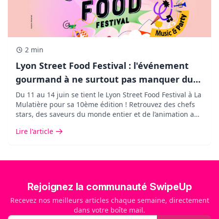
2 min
Lyon Street Food Festival : l'événement
gourmand à ne surtout pas manquer du
11 au 14 juin 2026 !
Du 11 au 14 juin se tient le Lyon Street Food Festival à La
Mulatière pour sa 10ème édition ! Retrouvez des chefs
stars, des saveurs du monde entier et de l’animation aux
Grand Locos et ses 40 000m2.
Lire l'article
Rejoignez la communauté SwipeUp
Recevez nos meilleurs articles chaque semaine, directement
dans votre boîte mail.