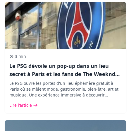
3 min
Le PSG dévoile un pop-up dans un lieu
secret à Paris et les fans de The Weeknd
vont adorer !
Le PSG ouvre les portes d'un lieu éphémère gratuit à
Paris où se mêlent mode, gastronomie, bien-être, art et
musique. Une expérience immersive à découvrir
pendant seulement cinq jours.
Lire l'article