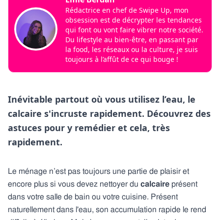
Rédactrice en chef de Swipe Up, mon
obsession est de décrypter les tendances
qui font ou vont faire vibrer notre société.
Du lifestyle au bien-être, en passant par
la food, les réseaux ou la culture, je suis
toujours à l’affût de ce qui bouge !
Inévitable partout où vous utilisez l’eau, le
calcaire s'incruste rapidement. Découvrez des
astuces pour y remédier et cela, très
rapidement.
Le ménage n’est pas toujours une partie de plaisir et
encore plus si vous devez nettoyer du
calcaire
présent
dans votre salle de bain ou votre cuisine. Présent
naturellement dans l'eau, son accumulation rapide le rend