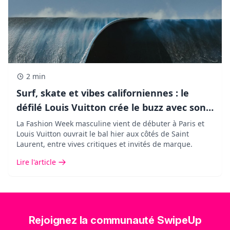
2 min
Surf, skate et vibes californiennes : le
défilé Louis Vuitton crée le buzz avec son
décor XXL !
La Fashion Week masculine vient de débuter à Paris et
Louis Vuitton ouvrait le bal hier aux côtés de Saint
Laurent, entre vives critiques et invités de marque.
Lire l'article
Rejoignez la communauté SwipeUp