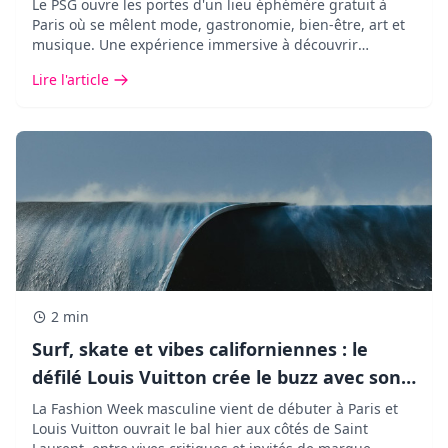
vont adorer !
Le PSG ouvre les portes d'un lieu éphémère gratuit à
Paris où se mêlent mode, gastronomie, bien-être, art et
musique. Une expérience immersive à découvrir
pendant seulement cinq jours.
Lire l'article
2 min
Surf, skate et vibes californiennes : le
défilé Louis Vuitton crée le buzz avec son
décor XXL !
La Fashion Week masculine vient de débuter à Paris et
Louis Vuitton ouvrait le bal hier aux côtés de Saint