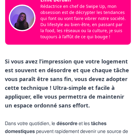
Rédactrice en chef de Swipe Up, mon
obsession est de décrypter les tendances
qui font ou vont faire vibrer notre société.
Du lifestyle au bien-être, en passant par
la food, les réseaux ou la culture, je suis
toujours à l’affût de ce qui bouge !
Si vous avez l’impression que votre logement
est souvent en désordre et que chaque tâche
vous paraît être sans fin, vous devez adopter
cette technique ! Ultra-simple et facile à
appliquer, elle vous permettra de maintenir
un espace ordonné sans effort.
Dans votre quotidien, le
désordre
et les
tâches
domestiques
peuvent rapidement devenir une source de