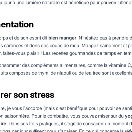
jour à une lumière naturelle est bénéfique pour pouvoir lutter ef
entation
rps et de son esprit dit
bien manger
. N’hésitez pas à prendre de
 les carences et donc des coups de mou. Mangez sainement et pr
r, faites-vous plaisir ! Les recettes gourmandes de temps en tem
e consommer des compléments alimentaires, comme la vitamine C,
duits composés de thym, de niaouli ou de tea tree sont excellents 
rer son stress
faire, je vous l’accorde (mais c’est bénéfique pour pouvoir se sen
on saisonnière. Pour le combattre, vous pouvez miser sur du
yo
ire
. Dans ces trois pratiques, il s’agit de consacrer un moment 
oga par jour suffisent pour s’apaiser. En ce qui concerne la réflex