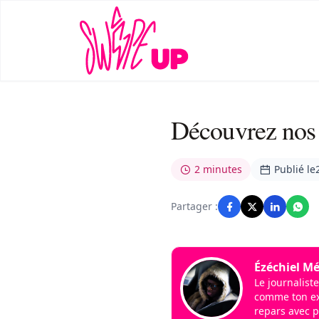
Découvrez nos 
2 minutes
Publié le
Partager :
Ézéchiel Mé
Le journaliste
comme ton ex 
repars avec p