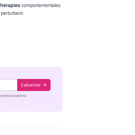
thérapies
comportementales
 perturbent.
S'abonner
 communications.