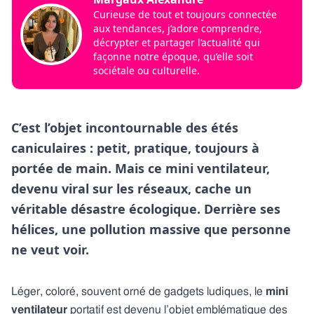
Curieuse de tout et toujours connectée
aux tendances, j’adore comprendre,
décrypter et partager l’actualité qui
façonne notre époque, qu’elle soit
sociétale ou culturelle.
C’est l’objet incontournable des étés
caniculaires : petit, pratique, toujours à
portée de main. Mais ce mini ventilateur,
devenu viral sur les réseaux, cache un
véritable désastre écologique. Derrière ses
hélices, une pollution massive que personne
ne veut voir.
Léger, coloré, souvent orné de gadgets ludiques, le
mini
ventilateur
portatif est devenu l’objet emblématique des