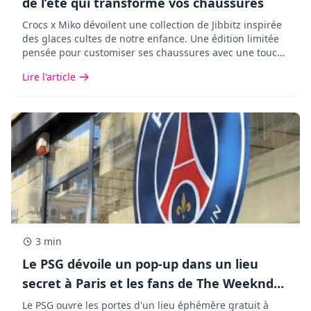
de l’été qui transforme vos chaussures
Crocs x Miko dévoilent une collection de Jibbitz inspirée
des glaces cultes de notre enfance. Une édition limitée
pensée pour customiser ses chaussures avec une touche
pop, fun et ultra nostalgique.
Lire l'article
3 min
Le PSG dévoile un pop-up dans un lieu
secret à Paris et les fans de The Weeknd
vont adorer !
Le PSG ouvre les portes d'un lieu éphémère gratuit à