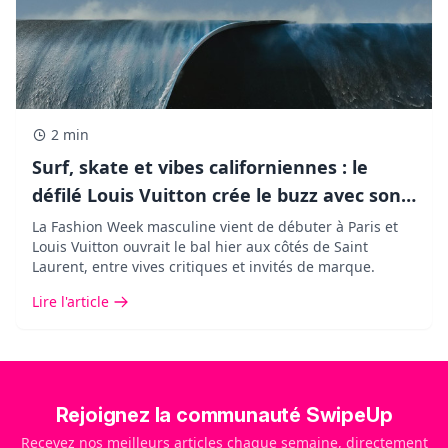
2 min
Surf, skate et vibes californiennes : le
défilé Louis Vuitton crée le buzz avec son
décor XXL !
La Fashion Week masculine vient de débuter à Paris et
Louis Vuitton ouvrait le bal hier aux côtés de Saint
Laurent, entre vives critiques et invités de marque.
Lire l'article
Rejoignez la communauté SwipeUp
Recevez nos meilleurs articles chaque semaine, directement