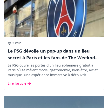
3 min
Le PSG dévoile un pop-up dans un lieu
secret à Paris et les fans de The Weeknd
vont adorer !
Le PSG ouvre les portes d'un lieu éphémère gratuit à
Paris où se mêlent mode, gastronomie, bien-être, art et
musique. Une expérience immersive à découvrir
pendant seulement cinq jours.
Lire l'article