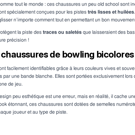
e comme tout le monde : ces chaussures un peu old school sont i
sont spécialement conçues pour les pistes
très lisses et huilées
de glisser n’importe comment tout en permettant un bon mouveme
rotègent la piste des
traces ou saletés
que laisseraient des bask
ure précision !
chaussures de bowling bicolores e
t facilement identifiables grâce à leurs couleurs vives et souv
es par une bande blanche. Elles sont portées exclusivement lors d
 zone de jeu.
sign peu esthétique est une erreur, mais en réalité, il cache une
 look étonnant, ces chaussures sont dotées de semelles numérot
aque joueur et au type de piste.