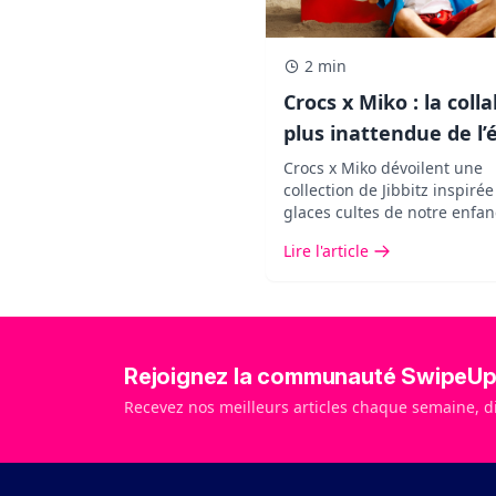
2 min
Crocs x Miko : la colla
plus inattendue de l’
qui transforme vos
Crocs x Miko dévoilent une
collection de Jibbitz inspiré
chaussures
glaces cultes de notre enfan
Une édition limitée pensée 
Lire l'article
customiser ses chaussures 
une touche pop, fun et ultra
nostalgique.
Rejoignez la communauté SwipeU
Recevez nos meilleurs articles chaque semaine, d