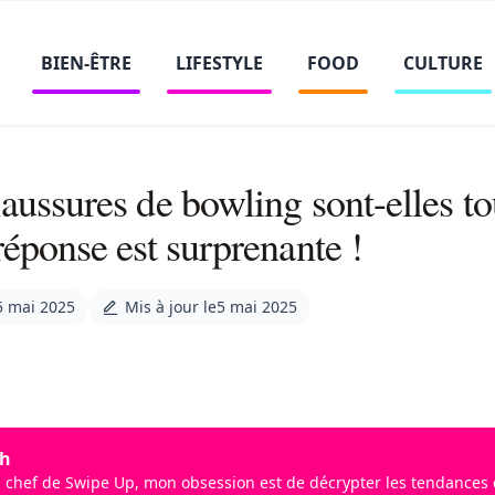
BIEN-ÊTRE
LIFESTYLE
FOOD
CULTURE
aussures de bowling sont-elles to
réponse est surprenante !
5 mai 2025
Mis à jour le
5 mai 2025
ah
 chef de Swipe Up, mon obsession est de décrypter les tendances qu