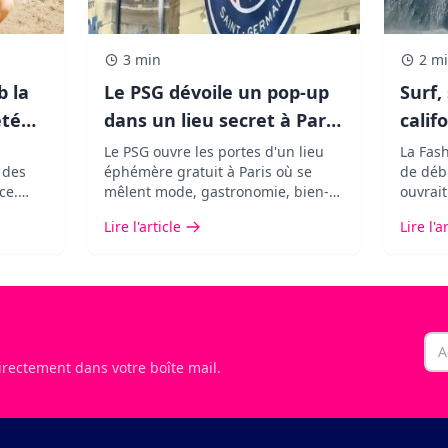
3 min
2 m
b la
Le PSG dévoile un pop-up
Surf,
été
dans un lieu secret à Paris
calif
et les fans de The Weeknd
Louis
Le PSG ouvre les portes d'un lieu
La Fas
e des
éphémère gratuit à Paris où se
de débu
vont adorer !
avec 
ce.
mêlent mode, gastronomie, bien-
ouvrait
pour
être, art et musique. Une
Saint L
Lire l'article
Lire l'a
avec
expérience immersive à découvrir
et invi
pendant seulement cinq jours.
p
Ema
irectement dans votre boîte mail.