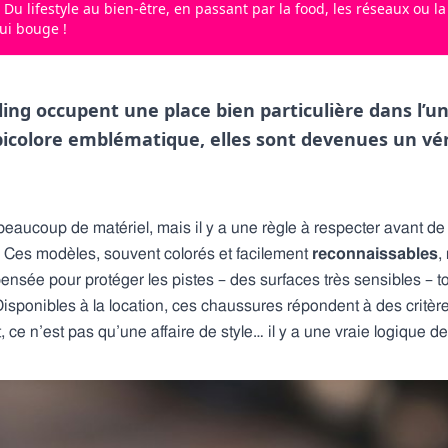
 Du lifestyle au bien-être, en passant par la food, les réseaux ou la 
qui bouge !
ing occupent une place bien particulière dans l’u
k bicolore emblématique, elles sont devenues un vé
ucoup de matériel, mais il y a une règle à respecter avant de se
 Ces modèles, souvent colorés et facilement
reconnaissables
,
ensée pour protéger les pistes – des surfaces très sensibles – t
isponibles à la location, ces chaussures répondent à des critère
t, ce n’est pas qu’une affaire de style… il y a une vraie logique d