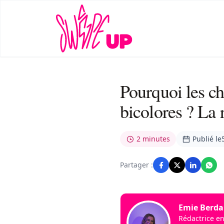
Pourquoi les ch
bicolores ? La 
2 minutes
Publié le
Partager :
Emie Berd
Rédactrice en