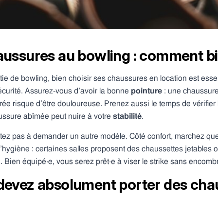
aussures au bowling : comment bie
 de bowling, bien choisir ses chaussures en location est essen
écurité. Assurez-vous d’avoir la bonne
pointure
: une chaussure
rrée risque d’être douloureuse. Prenez aussi le temps de vérifier 
aussure abîmée peut nuire à votre
stabilité
.
itez pas à demander un autre modèle. Côté confort, marchez que
 l’hygiène : certaines salles proposent des chaussettes jetables 
 Bien équipé·e, vous serez prêt·e à viser le strike sans encombr
devez absolument porter des cha