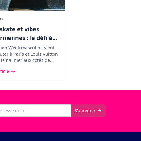
in
 skate et vibes
orniennes : le défilé
 Vuitton crée le buzz
hion Week masculine vient
ter à Paris et Louis Vuitton
son décor XXL !
 le bal hier aux côtés de
aurent, entre vives critiques
rticle
tés de marque.
il
S'abonner