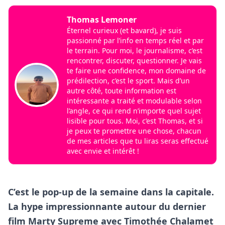
Thomas Lemoner
Éternel curieux (et bavard), je suis
passionné par l’info en temps réel et par
le terrain. Pour moi, le journalisme, c’est
rencontrer, discuter, questionner. Je vais
te faire une confidence, mon domaine de
prédilection, c’est le sport. Mais d’un
autre côté, toute information est
intéressante a traité et modulable selon
l’angle, ce qui rend n’importe quel sujet
lisible pour tous. Moi, c’est Thomas, et si
je peux te promettre une chose, chacun
de mes articles que tu liras seras effectué
avec envie et intérêt !
C’est le pop-up de la semaine dans la capitale.
La hype impressionnante autour du dernier
film Marty Supreme avec Timothée Chalamet