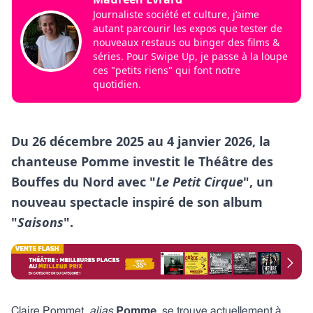
Journaliste société et culture, j’aime
autant parcourir les expos que tester de
nouveaux restaus ou binger des films &
séries. Pour Swipe Up, je passe à la loupe
ces "petits riens" qui font notre
quotidien.
Du 26 décembre 2025 au 4 janvier 2026, la
chanteuse Pomme investit le Théâtre des
Bouffes du Nord avec "
Le Petit Cirque
", un
nouveau spectacle inspiré de son album
"
Saisons
".
Claire Pommet,
alias
Pomme
, se trouve actuellement à