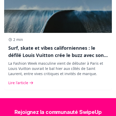
2 min
Surf, skate et vibes californiennes : le
défilé Louis Vuitton crée le buzz avec son
décor XXL !
La Fashion Week masculine vient de débuter à Paris et
Louis Vuitton ouvrait le bal hier aux côtés de Saint
Laurent, entre vives critiques et invités de marque.
Lire l'article
Rejoignez la communauté SwipeUp