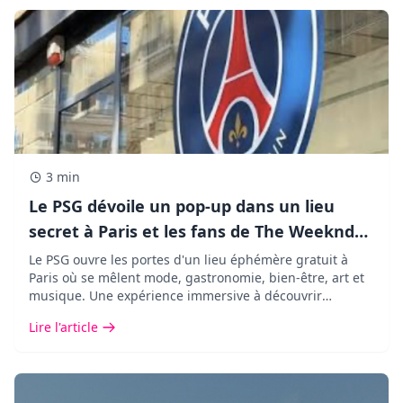
3 min
Le PSG dévoile un pop-up dans un lieu
secret à Paris et les fans de The Weeknd
vont adorer !
Le PSG ouvre les portes d'un lieu éphémère gratuit à
Paris où se mêlent mode, gastronomie, bien-être, art et
musique. Une expérience immersive à découvrir
pendant seulement cinq jours.
Lire l'article