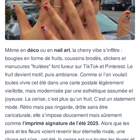
Même en
déco
ou en
nail art
, la cherry vibe s’infiltre :
bougies en forme de fruits, coussins brodés, stickers et
manucures "fruitées" font fureur sur TikTok et Pinterest. Le
fruit devient motif, puis ambiance. Comme si l’on voulait
toutes vivre cet été dans une carte postale légèrement
vieillotte, mais modernisée par une esthétique assumée et
joyeuse. La cerise, c’est plus qu’un fruit. C’est un statement
mode. Rétro mais pas ringarde, drôle sans être
caricaturale, elle s’impose doucement mais sûrement
comme
l’imprimé signature de l’été 2025
. Alors que les
pois et les fleurs voient revenir leur éternelle rivale, une
chose est sûre : cet été, la cerise est sur toutes les lèvres et