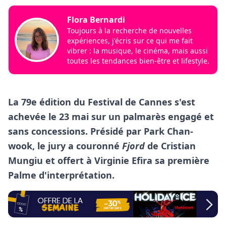
Flora Bernardi
Toujours à la recherche de nouvelles
expériences, j'écris sur ce qui me fait
vibrer : la musique, le cinéma, mais aussi
toutes les tendances bien-être et lifestyle.
La 79e édition du Festival de Cannes s'est
achevée le 23 mai sur un palmarès engagé et
sans concessions. Présidé par Park Chan-
wook, le jury a couronné
Fjord
de Cristian
Mungiu et offert à Virginie Efira sa première
Palme d'interprétation.