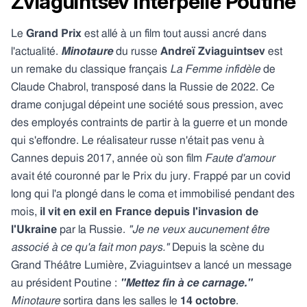
Zviaguintsev interpelle Poutine
Le
Grand Prix
est allé à un film tout aussi ancré dans
l'actualité.
Minotaure
du russe
Andreï Zviaguintsev
est
un remake du classique français
La Femme infidèle
de
Claude Chabrol, transposé dans la Russie de 2022. Ce
drame conjugal dépeint une société sous pression, avec
des employés contraints de partir à la guerre et un monde
qui s'effondre. Le réalisateur russe n'était pas venu à
Cannes depuis 2017, année où son film
Faute d'amour
avait été couronné par le Prix du jury. Frappé par un covid
long qui l'a plongé dans le coma et immobilisé pendant des
mois,
il vit en exil en France depuis l'invasion de
l'Ukraine
par la Russie.
"Je ne veux aucunement être
associé à ce qu'a fait mon pays."
Depuis la scène du
Grand Théâtre Lumière, Zviaguintsev a lancé un message
au président Poutine :
"Mettez fin à ce carnage."
Minotaure
sortira dans les salles le
14 octobre
.