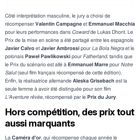
Côté interprétation masculine, le jury a choisi de
récompenser
Valentin Campagne
et
Emmanuel Macchia
pour leurs performances dans
Coward
de Lukas Dhont. Le
Prix de la mise en scène a été partagé entre les espagnols
Javier Calvo
et
Javier Ambrossi
pour
La Bola Negra
et le
polonais
Paweł Pawlikowski
pour
Fatherland
, tandis que
le Prix du scénario est allé à
Emmanuel Marre
pour
Notre
Salut
(seul film français récompensé de cette édition).
Enfin, la réalisatrice allemande
Aleska Grisebach
est la
seule femme à avoir été distinguée pour son film
L'Aventure rêvée
, récompensé par le
Prix du Jury
.
Hors compétition, des prix tout
aussi marquants
La
Caméra d'or
, qui récompense chaque année le