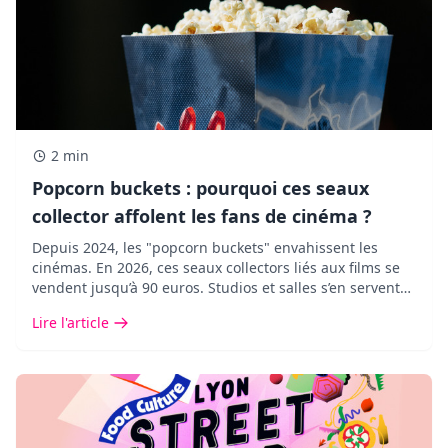
2 min
Popcorn buckets : pourquoi ces seaux
collector affolent les fans de cinéma ?
Depuis 2024, les "popcorn buckets" envahissent les
cinémas. En 2026, ces seaux collectors liés aux films se
vendent jusqu’à 90 euros. Studios et salles s’en servent
pour attirer les spectateurs et créer le buzz autour des
Lire l'article
sorties majeures.