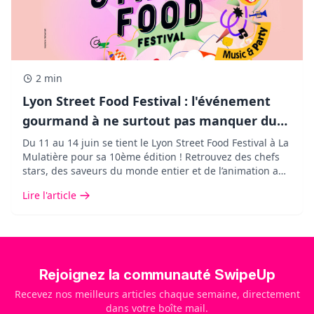
2 min
Lyon Street Food Festival : l'événement
gourmand à ne surtout pas manquer du
11 au 14 juin 2026 !
Du 11 au 14 juin se tient le Lyon Street Food Festival à La
Mulatière pour sa 10ème édition ! Retrouvez des chefs
stars, des saveurs du monde entier et de l’animation aux
Grand Locos et ses 40 000m2.
Lire l'article
Rejoignez la communauté SwipeUp
Recevez nos meilleurs articles chaque semaine, directement
dans votre boîte mail.