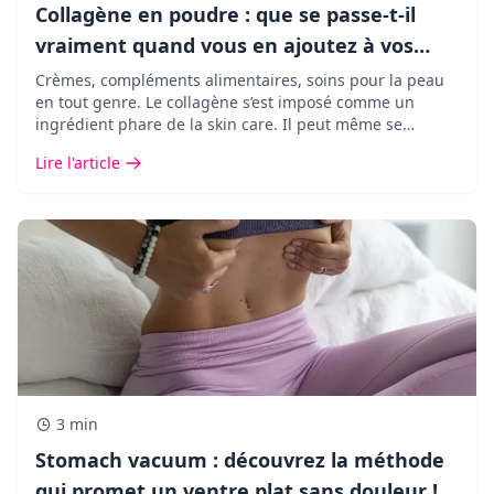
Collagène en poudre : que se passe-t-il
vraiment quand vous en ajoutez à vos
boissons ?
Crèmes, compléments alimentaires, soins pour la peau
en tout genre. Le collagène s’est imposé comme un
ingrédient phare de la skin care. Il peut même se
retrouver dans vos cafés ou vos matchas.
Lire l'article
3 min
Stomach vacuum : découvrez la méthode
qui promet un ventre plat sans douleur !