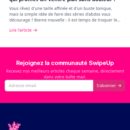
Vous rêvez d'une taille affinée et d'un buste tonique,
mais la simple idée de faire des séries d'abdos vous
décourage ? Bonne nouvelle : il est temps de troquer les
exercices abdominaux agressifs contre une méthode
Lire l'article
douce, redoutablement efficace et validée par la science
: le stomach vacuum.&nbsp;
Rejoignez la communauté SwipeUp
Recevez nos meilleurs articles chaque semaine, directement
dans votre boîte mail.
Email
S'abonner