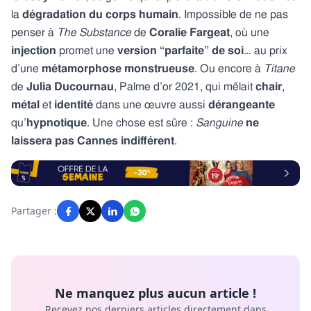
la
dégradation du corps humain
. Impossible de ne pas
penser à
The Substance
de
Coralie Fargeat
, où une
injection
promet une
version “parfaite” de soi
… au prix
d’une
métamorphose monstrueuse
. Ou encore à
Titane
de
Julia Ducournau
, Palme d’or 2021, qui mêlait
chair
,
métal
et
identité
dans une œuvre aussi
dérangeante
qu’
hypnotique
. Une chose est sûre :
Sanguine
ne
laissera pas
Cannes indifférent
.
Partager :
Ne manquez plus aucun article !
Recevez nos derniers articles directement dans