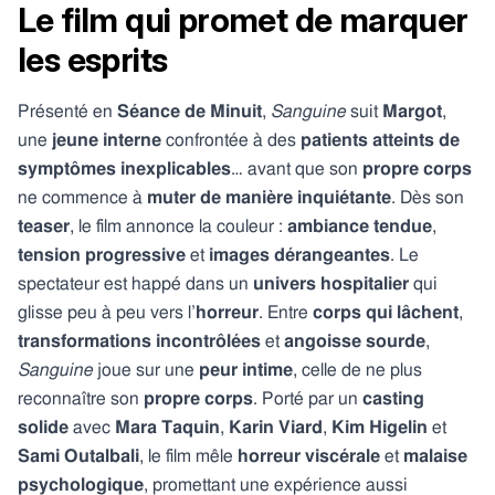
Le film qui promet de marquer
les esprits
Présenté en
Séance de Minuit
,
Sanguine
suit
Margot
,
une
jeune interne
confrontée à des
patients atteints de
symptômes inexplicables
… avant que son
propre corps
ne commence à
muter de manière inquiétante
. Dès son
teaser
, le film annonce la couleur :
ambiance tendue
,
tension progressive
et
images dérangeantes
. Le
spectateur est happé dans un
univers hospitalier
qui
glisse peu à peu vers l’
horreur
. Entre
corps qui lâchent
,
transformations incontrôlées
et
angoisse sourde
,
Sanguine
joue sur une
peur intime
, celle de ne plus
reconnaître son
propre corps
. Porté par un
casting
solide
avec
Mara Taquin
,
Karin Viard
,
Kim Higelin
et
Sami Outalbali
, le film mêle
horreur viscérale
et
malaise
psychologique
, promettant une expérience aussi