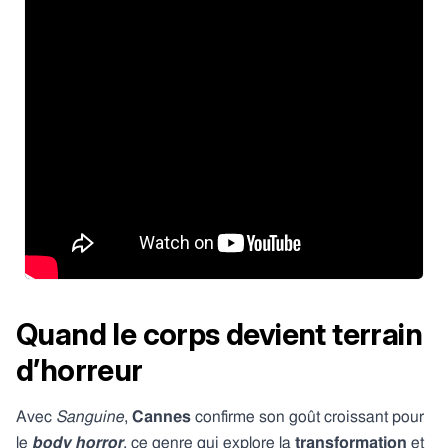
Quand le corps devient terrain
d’horreur
Avec
Sanguine
,
Cannes
confirme son goût croissant pour
le
body horror
, ce genre qui explore la
transformation
et