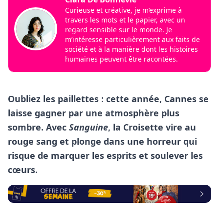
Curieuse et créative, je m’exprime à
travers les mots et le papier, avec un
regard sensible sur le monde. Je
m’intéresse particulièrement aux faits de
société et à la manière dont les histoires
humaines peuvent être racontées.
Oubliez les paillettes : cette année, Cannes se
laisse gagner par une atmosphère plus
sombre. Avec
Sanguine
, la Croisette vire au
rouge sang et plonge dans une horreur qui
risque de marquer les esprits et soulever les
cœurs.