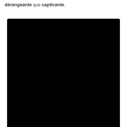
dérangeante
que
captivante
.