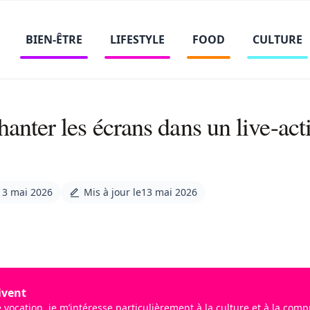
BIEN-ÊTRE
LIFESTYLE
FOOD
CULTURE
hanter les écrans dans un live-act
13 mai 2026
Mis à jour le
13 mai 2026
ivent
e vocation, je m’intéresse particulièrement à la culture et à la co