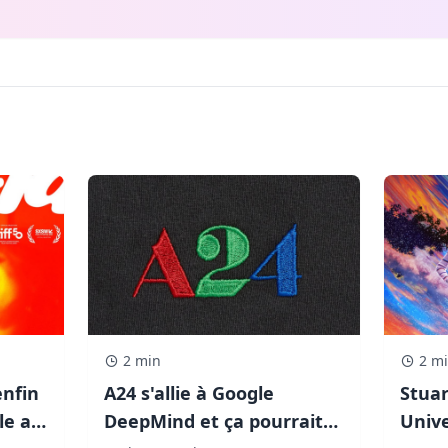
2 min
2 m
enfin
A24 s'allie à Google
Stuar
le au
DeepMind et ça pourrait
Unive