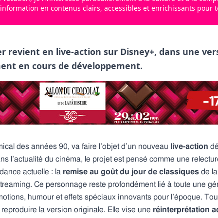
’information en contenus clairs, accessibles et enrichissants pour t
r revient en live-action sur Disney+, dans une ve
ment en cours de développement.
ical des années 90, va faire l’objet d’un nouveau
live-action
dé
dans l’actualité du cinéma, le projet est pensé comme une relec
ndance actuelle : la
remise au goût du jour de classiques
de la
 streaming. Ce personnage reste profondément lié à toute une gén
tions, humour et effets spéciaux innovants pour l’époque. Toute
eproduire la version originale. Elle vise une
réinterprétation 