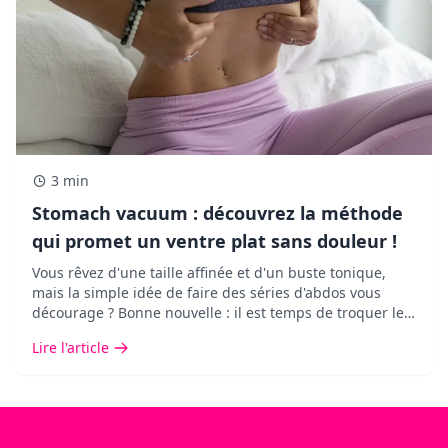
3 min
Stomach vacuum : découvrez la méthode
qui promet un ventre plat sans douleur !
Vous rêvez d'une taille affinée et d'un buste tonique,
mais la simple idée de faire des séries d'abdos vous
décourage ? Bonne nouvelle : il est temps de troquer les
exercices abdominaux agressifs contre une méthode
Lire l'article
douce, redoutablement efficace et validée par la science
: le stomach vacuum.&nbsp;