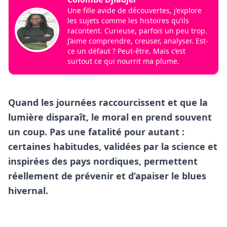
Une fille avide de découvertes, j’explore
les sujets comme les histoires qu’ils
racontent. Curieuse, parfois un peu trop.
J’aime comprendre, creuser, analyser. Est-
ce un défaut ? Peut-être. Mais c’est
surtout ce qui nourrit ma plume.
Quand les journées raccourcissent et que la
lumière disparaît, le moral en prend souvent
un coup. Pas une fatalité pour autant :
certaines habitudes, validées par la science et
inspirées des pays nordiques, permettent
réellement de prévenir et d’apaiser le blues
hivernal.