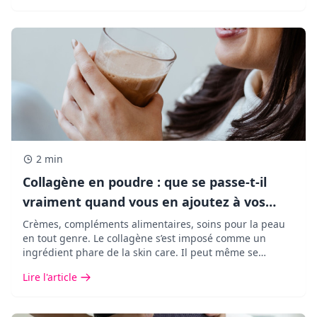
2 min
Collagène en poudre : que se passe-t-il
vraiment quand vous en ajoutez à vos
boissons ?
Crèmes, compléments alimentaires, soins pour la peau
en tout genre. Le collagène s’est imposé comme un
ingrédient phare de la skin care. Il peut même se
retrouver dans vos cafés ou vos matchas.
Lire l'article