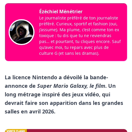
Ézéchiel Ménétrier
Le journaliste préféré de ton journaliste
préféré. Curieux, sportif et fashion (oui,
j’assume). Ma plume, c’est comme ton ex
toxique : tu dis que tu ne reviendras
pas… et pourtant, tu cliques encore. Sauf
qu’avec moi, tu repars avec plus de
culture G (et sans les dramas).
La licence Nintendo a dévoilé la bande-
annonce de
Super Mario Galaxy, le film
. Un
long métrage inspiré des jeux vidéo, qui
devrait faire son apparition dans les grandes
salles en avril 2026.