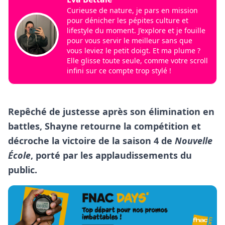
Curieuse de nature, je pars en mission
pour dénicher les pépites culture et
lifestyle du moment. J’explore et je fouille
pour vous servir le meilleur sans que
vous leviez le petit doigt. Et ma plume ?
Elle glisse toute seule, comme votre scroll
infini sur ce compte trop stylé !
Repêché de justesse après son élimination en
battles, Shayne retourne la compétition et
décroche la victoire de la saison 4 de
Nouvelle
École
, porté par les applaudissements du
public.