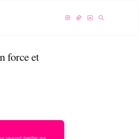
n force et
qui sauront éveiller ma