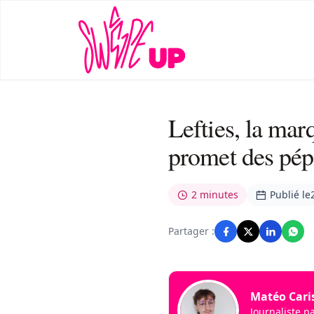
Lefties, la marq
promet des pépi
2 minutes
Publié le
Partager :
Matéo Caris
Journaliste p