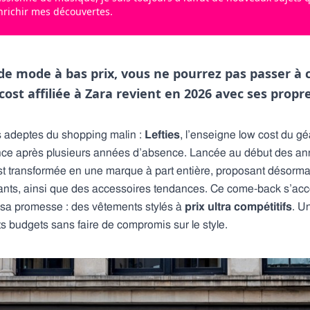
enrichir mes découvertes.
de mode à bas prix, vous ne pourrez pas passer à 
cost affiliée à Zara revient en 2026 avec ses propre
s adeptes du shopping malin :
Lefties
, l’enseigne low cost du g
rance après plusieurs années d’absence. Lancée au début des an
est transformée en une marque à part entière, proposant désorm
nts, ainsi que des accessoires tendances. Ce come-back s’a
 à sa promesse : des vêtements stylés à
prix ultra compétitifs
. U
its budgets sans faire de compromis sur le style.