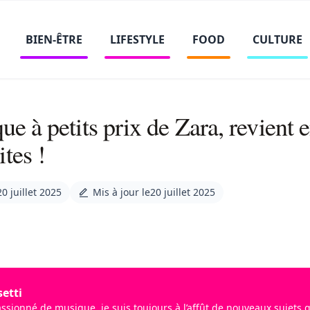
BIEN-ÊTRE
LIFESTYLE
FOOD
CULTURE
ue à petits prix de Zara, revient e
tes !
20 juillet 2025
Mis à jour le
20 juillet 2025
etti
assionné de musique, je suis toujours à l’affût de nouveaux sujets 