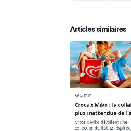
Articles similaires
2 min
Crocs x Miko : la colla
plus inattendue de l’
qui transforme vos
Crocs x Miko dévoilent une
collection de Jibbitz inspiré
chaussures