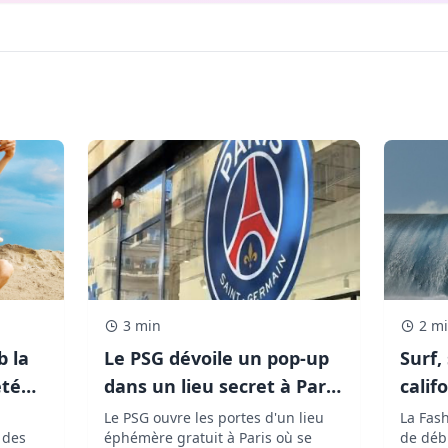
3 min
2 m
b la
Le PSG dévoile un pop-up
Surf,
été
dans un lieu secret à Paris
calif
et les fans de The Weeknd
Louis
Le PSG ouvre les portes d'un lieu
La Fas
e des
éphémère gratuit à Paris où se
de débu
vont adorer !
avec 