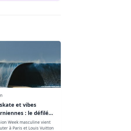
in
 skate et vibes
orniennes : le défilé
 Vuitton crée le buzz
hion Week masculine vient
ter à Paris et Louis Vuitton
son décor XXL !