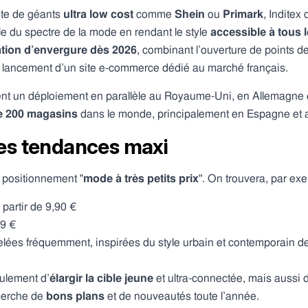
nte de géants
ultra low cost
comme
Shein
ou
Primark
, Inditex
le du spectre de la mode en rendant le style
accessible à tous 
ation d’envergure dès 2026
, combinant l’ouverture de points 
le lancement d’un site e-commerce dédié au marché français.
t un déploiement en parallèle au Royaume-Uni, en Allemagne e
e 200 magasins
dans le monde, principalement en Espagne et a
des tendances maxi
n positionnement "
mode à très petits prix
". On trouvera, par exe
partir de 9,90 €
99 €
elées fréquemment, inspirées du style urbain et contemporain de
eulement d’
élargir la cible jeune
et ultra-connectée, mais aussi d’
cherche de
bons plans
et de nouveautés toute l’année.