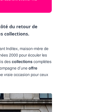
côté du retour de
s collections.
éant Inditex, maison-mère de
nées 2000 pour écouler les
ais des
collections
complètes
ccompagne d’une
offre
ne vraie occasion pour ceux