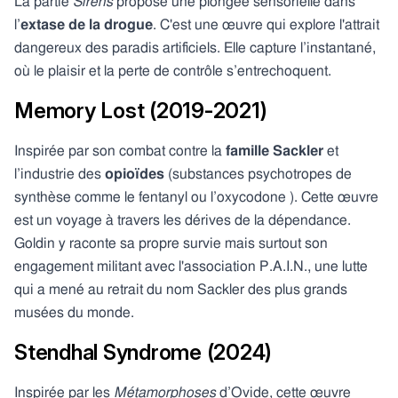
La partie
Sirens
propose une plongée sensorielle dans
l’
extase de la drogue
. C'est une œuvre qui explore l'attrait
dangereux des paradis artificiels. Elle capture l’instantané,
où le plaisir et la perte de contrôle s’entrechoquent.
Memory Lost (2019-2021)
Inspirée par son combat contre la
famille Sackler
et
l’industrie des
opioïdes
(substances psychotropes de
synthèse comme le fentanyl ou l’oxycodone ). Cette œuvre
est un voyage à travers les dérives de la dépendance.
Goldin y raconte sa propre survie mais surtout son
engagement militant avec l'association P.A.I.N., une lutte
qui a mené au retrait du nom Sackler des plus grands
musées du monde.
Stendhal Syndrome (2024)
Inspirée par les
Métamorphoses
d’Ovide, cette œuvre