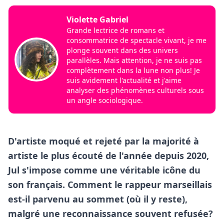
Violette Gabriel
Grande lectrice de romans et
consommatrice de spectacle vivant, je me
plonge souvent dans des univers
parallèles. Mais attention, je ne suis pas
complètement dans la lune non plus! Je
suis avidement l'actualité et j'aime
analyser des phénomènes culturels sous
un angle sociologique.
D'artiste moqué et rejeté par la majorité à
artiste le plus écouté de l'année depuis 2020,
Jul s'impose comme une véritable icône du
son français. Comment le rappeur marseillais
est-il parvenu au sommet (où il y reste),
malgré une reconnaissance souvent refusée?