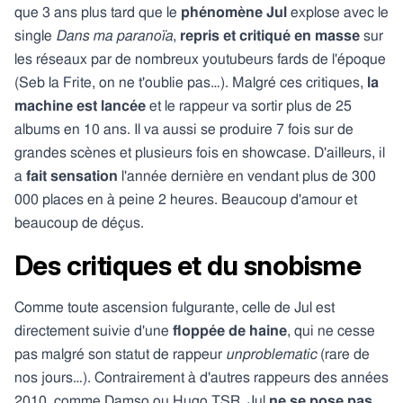
que 3 ans plus tard que le
phénomène Jul
explose avec le
single
Dans ma paranoïa
,
repris et critiqué en masse
sur
les réseaux par de nombreux youtubeurs fards de l'époque
(Seb la Frite, on ne t'oublie pas…). Malgré ces critiques,
la
machine est lancée
et le rappeur va sortir plus de 25
albums en 10 ans. Il va aussi se produire 7 fois sur de
grandes scènes et plusieurs fois en showcase. D'ailleurs, il
a
fait sensation
l'année dernière en vendant plus de 300
000 places en à peine 2 heures. Beaucoup d'amour et
beaucoup de déçus.
Des critiques et du snobisme
Comme toute ascension fulgurante, celle de Jul est
directement suivie d'une
floppée de haine
, qui ne cesse
pas malgré son statut de rappeur
unproblematic
(rare de
nos jours…). Contrairement à d'autres rappeurs des années
2010, comme Damso ou Hugo TSR, Jul
ne se pose pas