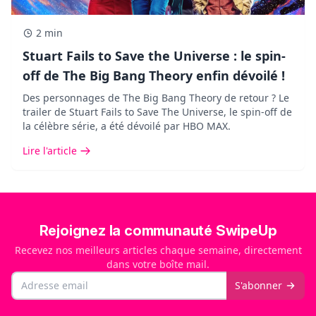
2 min
Stuart Fails to Save the Universe : le spin-
off de The Big Bang Theory enfin dévoilé !
Des personnages de The Big Bang Theory de retour ? Le
trailer de Stuart Fails to Save The Universe, le spin-off de
la célèbre série, a été dévoilé par HBO MAX.
Lire l'article
Rejoignez la communauté SwipeUp
Recevez nos meilleurs articles chaque semaine, directement
dans votre boîte mail.
Email
S'abonner