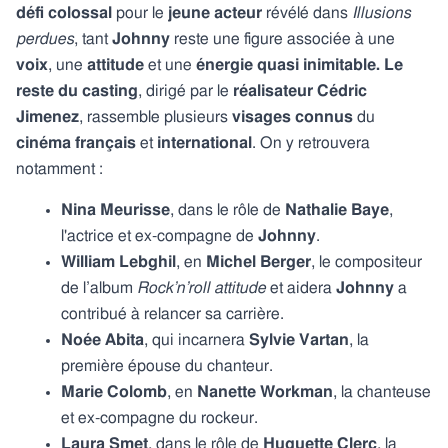
défi colossal
pour le
jeune acteur
révélé dans
Illusions
perdues
, tant
Johnny
reste une figure associée à une
voix
, une
attitude
et une
énergie quasi inimitable. Le
reste du
casting
, dirigé par le
réalisateur Cédric
Jimenez
, rassemble plusieurs
visages connus
du
cinéma français
et
international
. On y retrouvera
notamment :
Nina Meurisse
, dans le rôle de
Nathalie Baye
,
l'actrice et ex-compagne de
Johnny
.
William Lebghil
, en
Michel Berger
,
le compositeur
de l’album
Rock’n’roll attitude
et aidera
Johnny
a
contribué à relancer sa carrière.
Noée Abita
, qui incarnera
Sylvie Vartan
, la
première épouse du chanteur.
Marie Colomb
, en
Nanette Workman
, la chanteuse
et ex-compagne du rockeur.
Laura Smet
, dans le rôle de
Huguette Clerc
, la