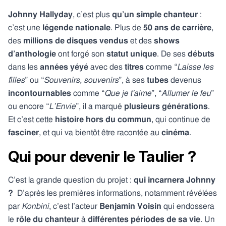
Johnny Hallyday
, c’est plus
qu’un
simple chanteur
:
c’est une
légende nationale
. Plus de
50 ans
de carrière
,
des
millions de disques vendus
et des
shows
d’anthologie
ont forgé son
statut unique
. De ses
débuts
dans les
années yéyé
avec des
titres
comme “
Laisse les
filles
” ou “
Souvenirs, souvenirs
”, à ses
tubes
devenus
incontournables
comme “
Que je t’aime
”, “
Allumer le feu
”
ou encore “
L’Envie
”, il a marqué
plusieurs générations
.
Et c’est cette
histoire hors du commun
, qui continue de
fasciner
, et qui va bientôt être racontée au
cinéma
.
Qui pour devenir le Taulier ?
C’est la grande question du projet :
qui incarnera Johnny
?
D’après les premières informations, notamment révélées
par
Konbini
, c’est l’acteur
Benjamin Voisin
qui endossera
le
rôle du chanteur
à
différentes périodes de sa vie
. Un