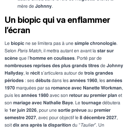
mère de
Johnny
.
Un biopic qui va enflammer
l’écran
Le
biopic
ne se limitera pas à une
simple chronologie
.
Selon
Paris Match
, il mettra autant en avant la
star sur
scène
que
l’
homme en coulisses
. Porté par de
nombreuses reprises des plus grands titres
de
Johnny
Hallyday
, le
récit
s’articulera autour de
trois grandes
périodes
: ses
débuts
dans les
années 1960
, les
années
1970
marquées par sa
romance avec Nanette Workman
,
puis les
années 1980
avec son
retour au premier plan
et
son
mariage avec Nathalie Baye
. Le
tournage
débutera
le
1er juin 2026
, pour une
sortie prévue
au
premier
semestre 2027
, avec pour objectif le
8 décembre 2027
,
soit
dix ans
après la disparition
du “
Taulier
”. Un