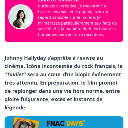
Curieuse et créative, je m’exprime à
travers les mots et le papier, avec un
regard sensible sur le monde. Je
m’intéresse particulièrement aux faits de
société et à la manière dont les histoires
humaines peuvent être racontées.
Johnny Hallyday s’apprête à revivre au
cinéma. Icône incontestée du rock français, le
“
Taulier
” sera au cœur d’un biopic événement
très attendu. En préparation, le film promet
de replonger dans une vie hors norme, entre
gloire fulgurante, excès et instants de
légende.