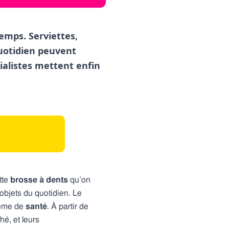
emps. Serviettes,
quotidien peuvent
cialistes mettent enfin
tte
brosse à dents
qu’on
objets du quotidien. Le
ême de
santé
. À partir de
é, et leurs