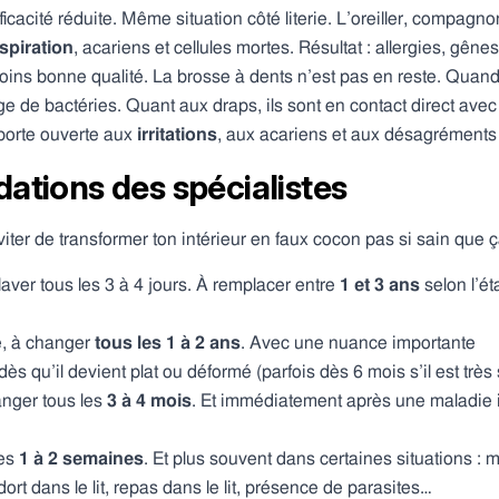
cacité réduite. Même situation côté literie. L’oreiller, compagnon
spiration
, acariens et cellules mortes. Résultat : allergies, gêne
ns bonne qualité. La brosse à dents n’est pas en reste. Quand s
e de bactéries. Quant aux draps, ils sont en contact direct avec
 porte ouverte aux
irritations
, aux acariens et aux désagréments
tions des spécialistes
iter de transformer ton intérieur en faux cocon pas si sain que ç
 laver tous les 3 à 4 jours. À remplacer entre
1 et 3 ans
selon l’éta
, à changer
tous les 1 à 2 ans
. Avec une nuance importante
dès qu’il devient plat ou déformé (parfois dès 6 mois s’il est très s
anger tous les
3 à 4 mois
. Et immédiatement après une maladie i
les
1 à 2 semaines
. Et plus souvent dans certaines situations : m
ort dans le lit, repas dans le lit, présence de parasites…