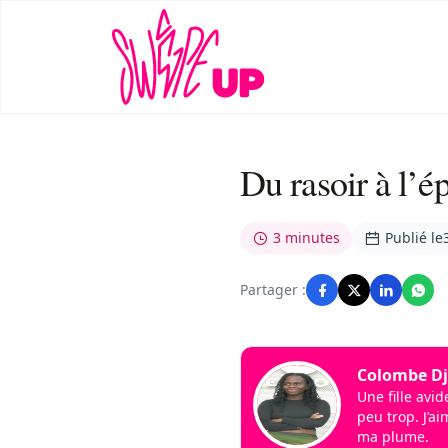
Du rasoir à l’é
3 minutes
Publié le
Partager :
Colombe Dj
Une fille avi
peu trop. J’a
ma plume.