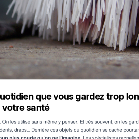
uotidien que vous gardez trop lo
 votre santé
. On les utilise sans même y penser. Et très souvent, on les gar
à dents, draps… Derrière ces objets du quotidien se cache pourta
oup plus courte qu’on ne l’imagine
. Les spécialistes rappelle