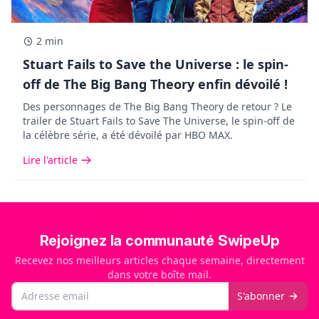
2 min
Stuart Fails to Save the Universe : le spin-
off de The Big Bang Theory enfin dévoilé !
Des personnages de The Big Bang Theory de retour ? Le
trailer de Stuart Fails to Save The Universe, le spin-off de
la célèbre série, a été dévoilé par HBO MAX.
Lire l'article
Rejoignez la communauté SwipeUp
Recevez nos meilleurs articles chaque semaine, directement
dans votre boîte mail.
Email
S'abonner