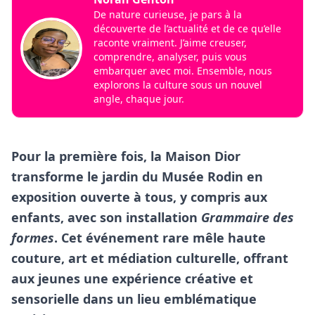
De nature curieuse, je pars à la
découverte de l’actualité et de ce qu’elle
raconte vraiment. J’aime creuser,
comprendre, analyser, puis vous
embarquer avec moi. Ensemble, nous
explorons la culture sous un nouvel
angle, chaque jour.
Pour la première fois, la Maison Dior
transforme le jardin du Musée Rodin en
exposition ouverte à tous, y compris aux
enfants, avec son installation
Grammaire des
formes
. Cet événement rare mêle haute
couture, art et médiation culturelle, offrant
aux jeunes une expérience créative et
sensorielle dans un lieu emblématique