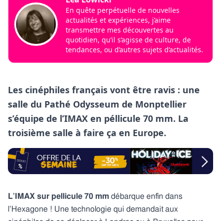
En quête perpétuelle de nouvelles
actualités et expériences, j’aime
transmettre mes découvertes au
quotidien, qu’il s’agisse de culture, de
tendances, ou d’autres sujets d’actualités.
Les cinéphiles français vont être ravis : une
salle du Pathé Odysseum de Monptellier
s’équipe de l’IMAX en péllicule 70 mm. La
troisième salle à faire ça en Europe.
L’IMAX sur pellicule 70 mm
débarque enfin dans
l’Hexagone ! Une technologie qui demandait aux