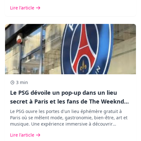
pop, fun et ultra nostalgique.
Lire l'article
3 min
Le PSG dévoile un pop-up dans un lieu
secret à Paris et les fans de The Weeknd
vont adorer !
Le PSG ouvre les portes d'un lieu éphémère gratuit à
Paris où se mêlent mode, gastronomie, bien-être, art et
musique. Une expérience immersive à découvrir
pendant seulement cinq jours.
Lire l'article