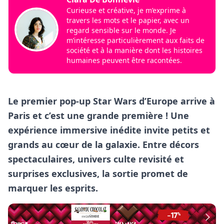
Curieuse et créative, je m’exprime à
travers les mots et le papier, avec un
regard sensible sur le monde. Je
m’intéresse particulièrement aux faits de
société et à la manière dont les histoires
humaines peuvent être racontées.
Le premier pop-up Star Wars d’Europe arrive à
Paris et c’est une grande première ! Une
expérience immersive inédite invite petits et
grands au cœur de la galaxie. Entre décors
spectaculaires, univers culte revisité et
surprises exclusives, la sortie promet de
marquer les esprits.