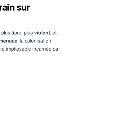
rain sur
 plus âpre, plus
violent
, et
 menace
, la colonisation
ère impitoyable incarnée par