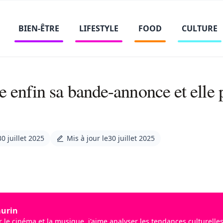
BIEN-ÊTRE
LIFESTYLE
FOOD
CULTURE
e enfin sa bande-annonce et elle
30 juillet 2025
Mis à jour le
30 juillet 2025
urin
 le cinéma et la musique, j'aime analyser les tendances culturelle