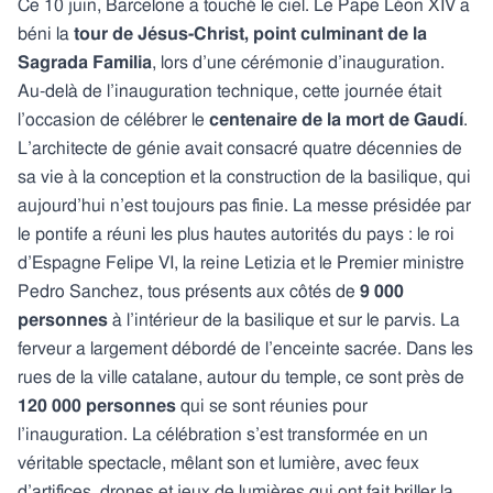
Ce 10 juin, Barcelone a touché le ciel. Le Pape Léon XIV a
béni la
tour de Jésus-Christ, point culminant de la
Sagrada Familia
, lors d’une cérémonie d’inauguration.
Au-delà de l’inauguration technique, cette journée était
l’occasion de célébrer le
centenaire de la mort de Gaudí
.
L’architecte de génie avait consacré quatre décennies de
sa vie à la conception et la construction de la basilique, qui
aujourd’hui n’est toujours pas finie. La messe présidée par
le pontife a réuni les plus hautes autorités du pays : le roi
d’Espagne Felipe VI, la reine Letizia et le Premier ministre
Pedro Sanchez, tous présents aux côtés de
9 000
personnes
à l’intérieur de la basilique et sur le parvis. La
ferveur a largement débordé de l’enceinte sacrée. Dans les
rues de la ville catalane, autour du temple, ce sont près de
120 000 personnes
qui se sont réunies pour
l’inauguration. La célébration s’est transformée en un
véritable spectacle, mêlant son et lumière, avec feux
d’artifices, drones et jeux de lumières qui ont fait briller la