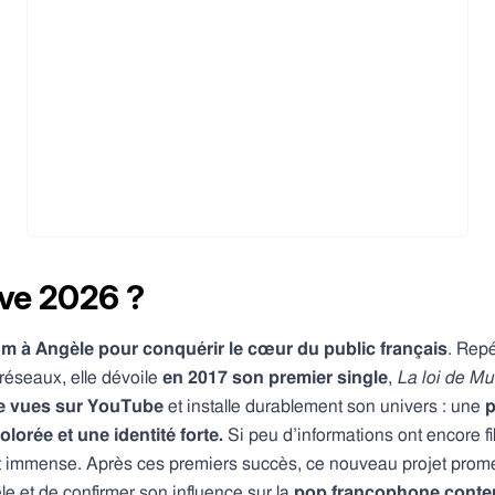
ve 2026 ?
um à Angèle pour conquérir le cœur du public français
. Rep
 réseaux, elle dévoile
en 2017 son premier single
,
La loi de M
de vues sur YouTube
et installe durablement son univers : une
p
lorée et une identité forte.
Si peu d’informations ont encore fi
 est immense. Après ces premiers succès, ce nouveau projet pro
le et de confirmer son influence sur la
pop francophone conte