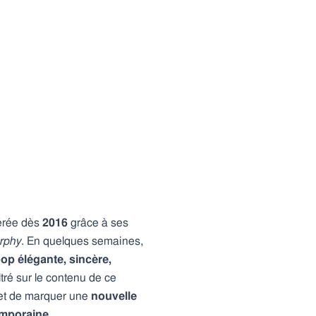
érée dès
2016
grâce à ses
urphy
. En quelques semaines,
op élégante, sincère,
ltré sur le contenu de ce
met de marquer une
nouvelle
mporaine
.