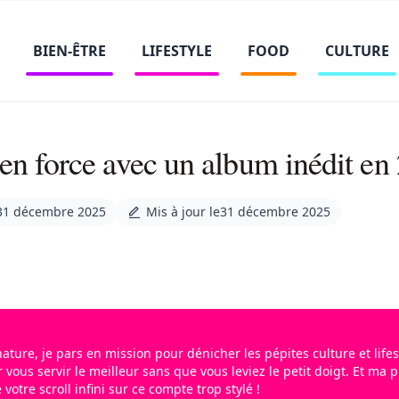
BIEN-ÊTRE
LIFESTYLE
FOOD
CULTURE
en force avec un album inédit en
31 décembre 2025
Mis à jour le
31 décembre 2025
ature, je pars en mission pour dénicher les pépites culture et lifes
r vous servir le meilleur sans que vous leviez le petit doigt. Et ma p
otre scroll infini sur ce compte trop stylé !