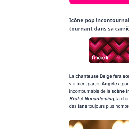
Icône pop incontourna
tournant dans sa carri
La
chanteuse Belge
fera s
vraiment partie,
Angèle
a pour
incontournable de la
scène
f
Brol
et
Nonante-cinq
, la ch
des
fans
toujours plus nomb