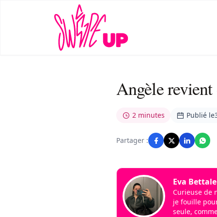
Angèle revient 
2 minutes
Publié le
Partager :
Eva Bettale
Curieuse de n
je fouille pou
seule, comme v