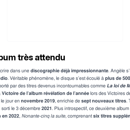
lbum très attendu
scrire dans une
discographie
déjà
impressionnante
. Angèle s
udio
. Véritable phénomène, le disque s’est écoulé à
plus de 50
 porté par des titres devenus incontournables comme
La loi de 
a
Victoire de l’album révélation de l’année
lors des Victoires 
a le jour en
novembre 2019
, enrichie de
sept nouveaux titres
.
, sorti le 3 décembre
2021
. Plus introspectif, ce deuxième album
n en 2022
,
Nonante-cinq
la suite
, comprenant
six titres suppl