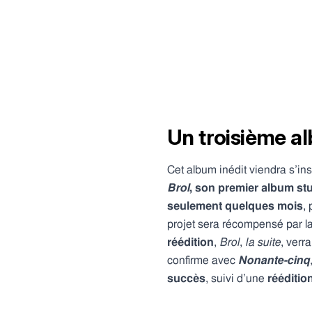
Un troisième a
Cet album inédit viendra s’in
Brol
, son premier album st
seulement quelques mois
,
projet sera récompensé par l
réédition
,
Brol
,
la
suite
, verr
confirme avec
Nonante-cinq
succès
, suivi d’une
rééditio