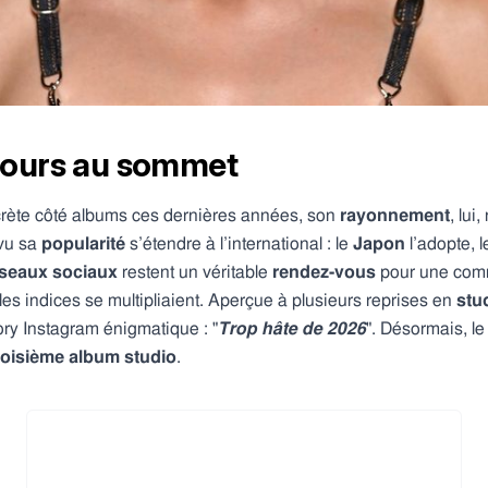
ujours au sommet
scrète côté albums ces dernières années, son
rayonnement
, lui
 vu sa
popularité
s’étendre à l’international : le
Japon
l’adopte, 
éseaux sociaux
restent un véritable
rendez-vous
pour une comm
es indices se multipliaient. Aperçue à plusieurs reprises en
stu
tory Instagram énigmatique :
"
Trop hâte de 2026
". Désormais, le
troisième album studio
.