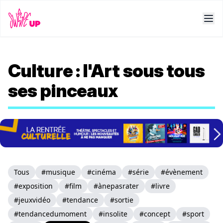
Culture : l'Art sous tous
ses pinceaux
Tous
#musique
#cinéma
#série
#évènement
#exposition
#film
#ànepasrater
#livre
#jeuxvidéo
#tendance
#sortie
#tendancedumoment
#insolite
#concept
#sport