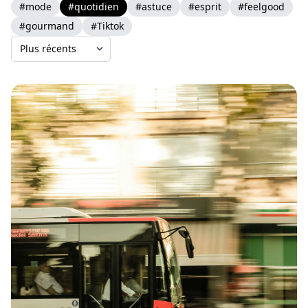
#mode
#quotidien
#astuce
#esprit
#feelgood
#gourmand
#Tiktok