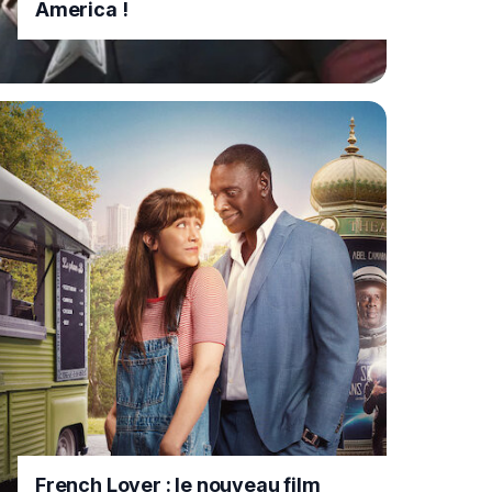
America !
French Lover : le nouveau film