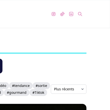
idéo
#tendance
#sortie
d
#gourmand
#Tiktok