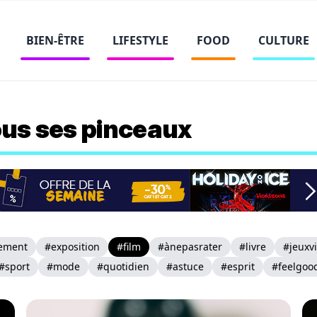
BIEN-ÊTRE
LIFESTYLE
FOOD
CULTURE
tous ses pinceaux
ement
#exposition
#film
#ànepasrater
#livre
#jeuxv
#sport
#mode
#quotidien
#astuce
#esprit
#feelgoo