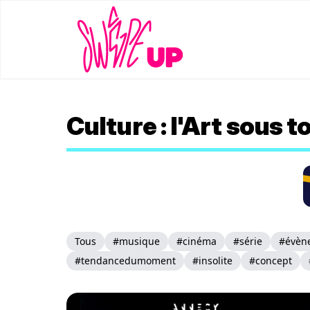
Culture : l'Art sous 
Tous
#musique
#cinéma
#série
#évèn
#tendancedumoment
#insolite
#concept