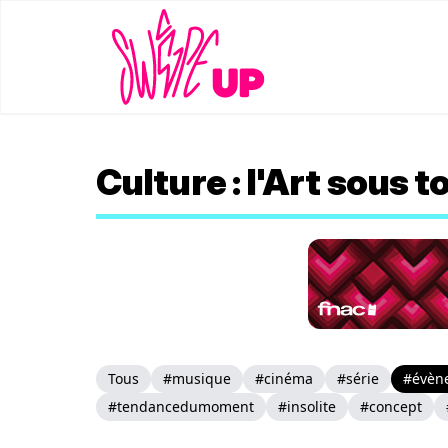
Culture : l'Art sous 
Tous
#musique
#cinéma
#série
#évèn
#tendancedumoment
#insolite
#concept