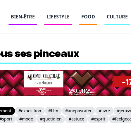
BIEN-ÊTRE
LIFESTYLE
FOOD
CULTURE
tous ses pinceaux
ement
#exposition
#film
#ànepasrater
#livre
#jeuxv
#sport
#mode
#quotidien
#astuce
#esprit
#feelgoo