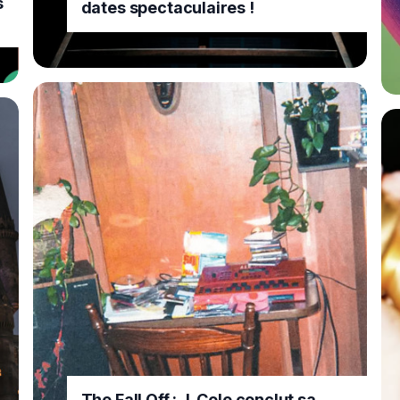
s
dates spectaculaires !
The Fall Off : J. Cole conclut sa