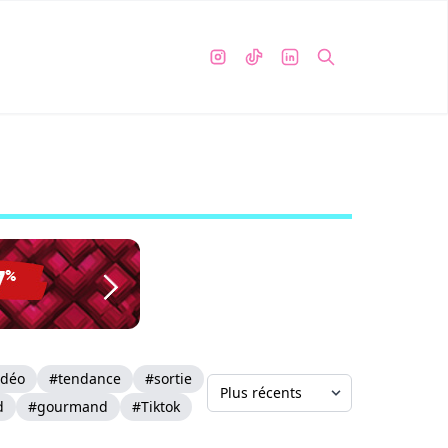
idéo
#tendance
#sortie
d
#gourmand
#Tiktok